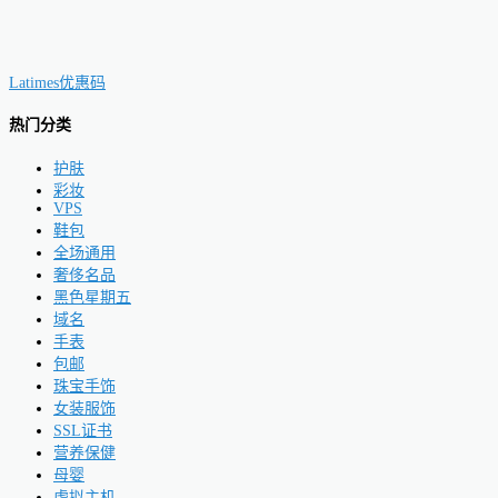
Latimes优惠码
热门分类
护肤
彩妆
VPS
鞋包
全场通用
奢侈名品
黑色星期五
域名
手表
包邮
珠宝手饰
女装服饰
SSL证书
营养保健
母婴
虚拟主机