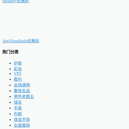
Infmetry优惠码
AntiVirusDeals优惠码
热门分类
护肤
彩妆
VPS
鞋包
全场通用
奢侈名品
黑色星期五
域名
手表
包邮
珠宝手饰
女装服饰