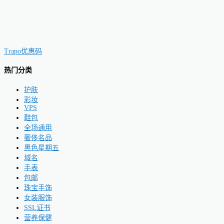
Trapo优惠码
热门分类
护肤
彩妆
VPS
鞋包
全场通用
奢侈名品
黑色星期五
域名
手表
包邮
珠宝手饰
女装服饰
SSL证书
营养保健