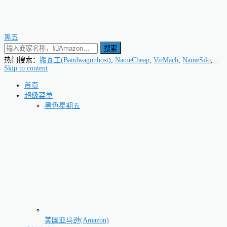
黑五
搜索
热门搜索：
搬瓦工(Bandwagonhost)
,
NameCheap
,
VirMach
,
NameSilo
,...
Skip to content
首页
超级菜单
黑色星期五
美国亚马逊(Amazon)