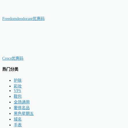
Freedomdeodorant优惠码
Crocs优惠码
热门分类
护肤
彩妆
VPS
鞋包
全场通用
奢侈名品
黑色星期五
域名
手表