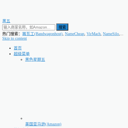
黑五
搜索
热门搜索：
搬瓦工(Bandwagonhost)
,
NameCheap
,
VirMach
,
NameSilo
,...
Skip to content
首页
超级菜单
黑色星期五
美国亚马逊(Amazon)