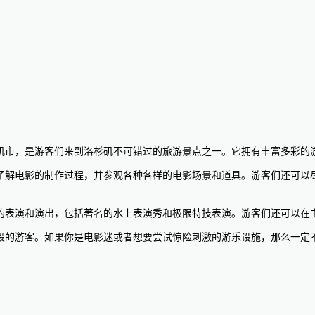
园，位于美国加州洛杉矶市，是游客们来到洛杉矶不可错过的旅游景点之一。它拥有
电影制作的幕后世界，了解电影的制作过程，并参观各种各样的电影场景和道具。游
od还拥有许多精彩的表演和演出，包括著名的水上表演秀和极限特技表演。游客们还可
活动，适合不同年龄段的游客。如果你是电影迷或者想要尝试惊险刺激的游乐设施，那