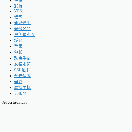
护肤
彩妆
VPS
鞋包
全场通用
奢侈名品
黑色星期五
域名
手表
包邮
珠宝手饰
女装服饰
SSL证书
营养保健
母婴
虚拟主机
云服务
Advertisement