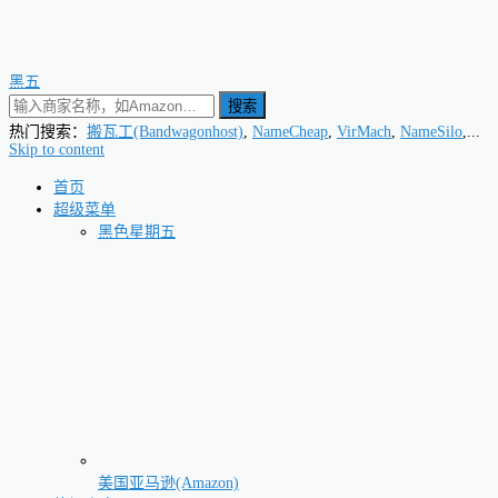
黑五
搜索
热门搜索：
搬瓦工(Bandwagonhost)
,
NameCheap
,
VirMach
,
NameSilo
,...
Skip to content
首页
超级菜单
黑色星期五
美国亚马逊(Amazon)