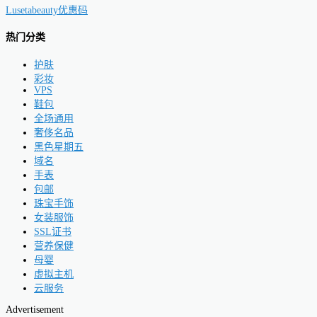
Lusetabeauty优惠码
热门分类
护肤
彩妆
VPS
鞋包
全场通用
奢侈名品
黑色星期五
域名
手表
包邮
珠宝手饰
女装服饰
SSL证书
营养保健
母婴
虚拟主机
云服务
Advertisement