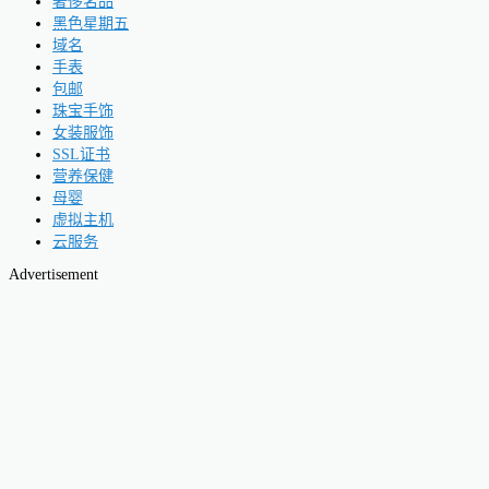
奢侈名品
黑色星期五
域名
手表
包邮
珠宝手饰
女装服饰
SSL证书
营养保健
母婴
虚拟主机
云服务
Advertisement