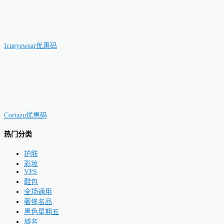
Icueyewear优惠码
Cortazu优惠码
热门分类
护肤
彩妆
VPS
鞋包
全场通用
奢侈名品
黑色星期五
域名