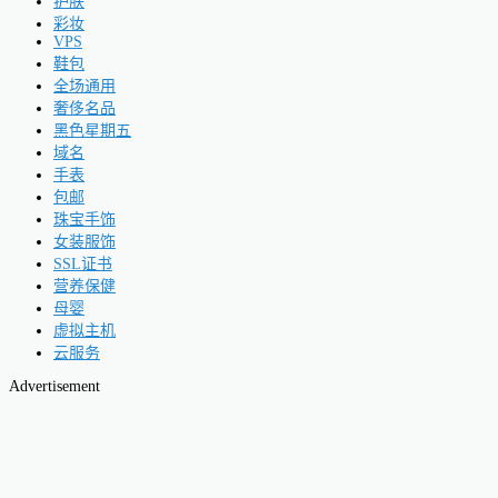
护肤
彩妆
VPS
鞋包
全场通用
奢侈名品
黑色星期五
域名
手表
包邮
珠宝手饰
女装服饰
SSL证书
营养保健
母婴
虚拟主机
云服务
Advertisement