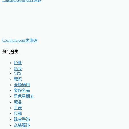
Lindasdietdelites优惠码
Cornhole.com优惠码
热门分类
护肤
彩妆
VPS
鞋包
全场通用
奢侈名品
黑色星期五
域名
手表
包邮
珠宝手饰
女装服饰