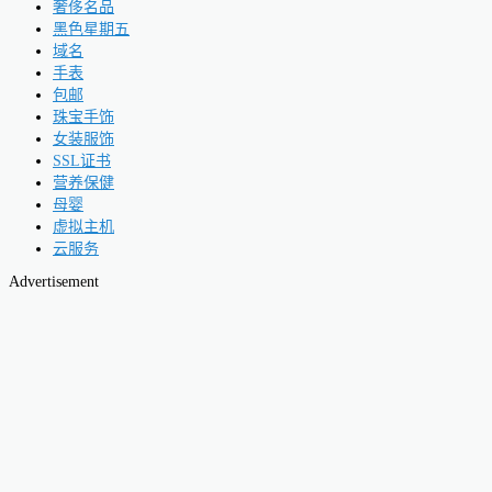
奢侈名品
黑色星期五
域名
手表
包邮
珠宝手饰
女装服饰
SSL证书
营养保健
母婴
虚拟主机
云服务
Advertisement