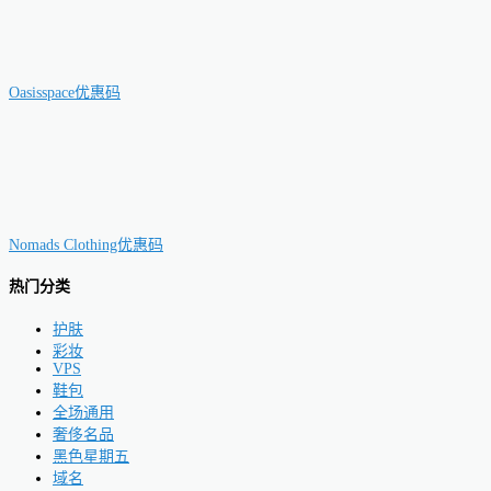
Oasisspace优惠码
Nomads Clothing优惠码
热门分类
护肤
彩妆
VPS
鞋包
全场通用
奢侈名品
黑色星期五
域名