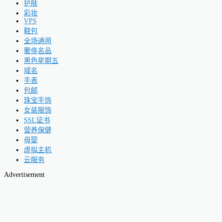
护肤
彩妆
VPS
鞋包
全场通用
奢侈名品
黑色星期五
域名
手表
包邮
珠宝手饰
女装服饰
SSL证书
营养保健
母婴
虚拟主机
云服务
Advertisement