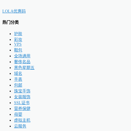
LOLA优惠码
热门分类
护肤
彩妆
VPS
鞋包
全场通用
奢侈名品
黑色星期五
域名
手表
包邮
珠宝手饰
女装服饰
SSL证书
营养保健
母婴
虚拟主机
云服务