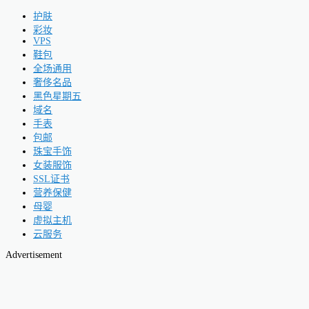
护肤
彩妆
VPS
鞋包
全场通用
奢侈名品
黑色星期五
域名
手表
包邮
珠宝手饰
女装服饰
SSL证书
营养保健
母婴
虚拟主机
云服务
Advertisement