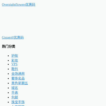
Overnightflowers优惠码
Gigagolf优惠码
热门分类
护肤
彩妆
VPS
鞋包
全场通用
奢侈名品
黑色星期五
域名
手表
包邮
珠宝手饰