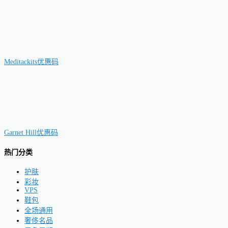
Meditackits优惠码
Garnet Hill优惠码
热门分类
护肤
彩妆
VPS
鞋包
全场通用
奢侈名品