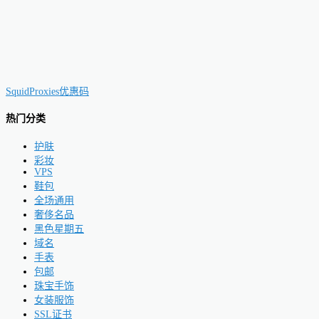
SquidProxies优惠码
热门分类
护肤
彩妆
VPS
鞋包
全场通用
奢侈名品
黑色星期五
域名
手表
包邮
珠宝手饰
女装服饰
SSL证书