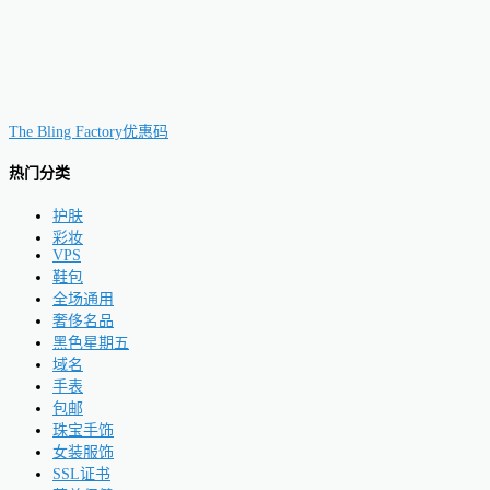
The Bling Factory优惠码
热门分类
护肤
彩妆
VPS
鞋包
全场通用
奢侈名品
黑色星期五
域名
手表
包邮
珠宝手饰
女装服饰
SSL证书