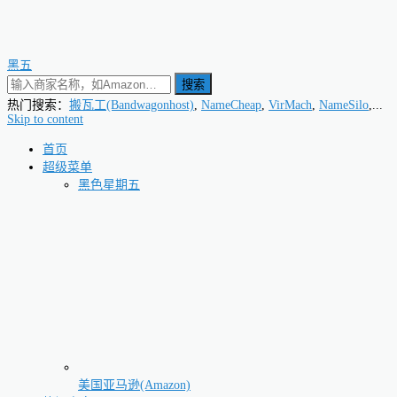
黑五
搜索
热门搜索：
搬瓦工(Bandwagonhost)
,
NameCheap
,
VirMach
,
NameSilo
,...
Skip to content
首页
超级菜单
黑色星期五
美国亚马逊(Amazon)