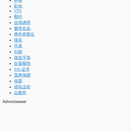
护肤
彩妆
VPS
鞋包
全场通用
奢侈名品
黑色星期五
域名
手表
包邮
珠宝手饰
女装服饰
SSL证书
营养保健
母婴
虚拟主机
云服务
Advertisement