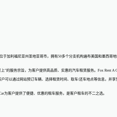
。其总部位于加利福尼亚州圣地亚哥市，拥有50多个分支机构遍布美国和墨西哥地区
，客户至上”的服务宗旨，为客户提供高品质、实惠的汽车租赁服务。Fox Ren
快捷的在线预订服务，客户可以通过网站预订车辆、选择租赁时间、取车/还车地点等
ent A Car为客户提供了便捷、优惠的租车服务，是客户租车的不二之选。