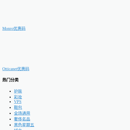
Monro优惠码
Otticanet优惠码
热门分类
护肤
彩妆
VPS
鞋包
全场通用
奢侈名品
黑色星期五