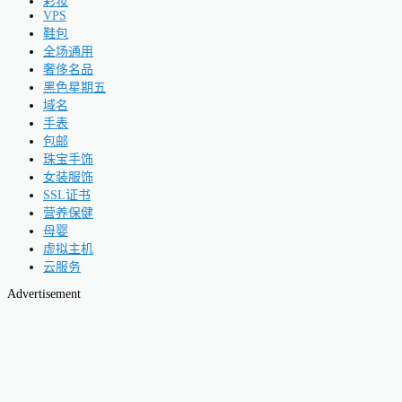
彩妆
VPS
鞋包
全场通用
奢侈名品
黑色星期五
域名
手表
包邮
珠宝手饰
女装服饰
SSL证书
营养保健
母婴
虚拟主机
云服务
Advertisement