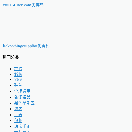
Visual-Click.com优惠码
Jackpotbingosupplies优惠码
热门分类
护肤
彩妆
VPS
鞋包
全场通用
奢侈名品
黑色星期五
域名
手表
包邮
珠宝手饰