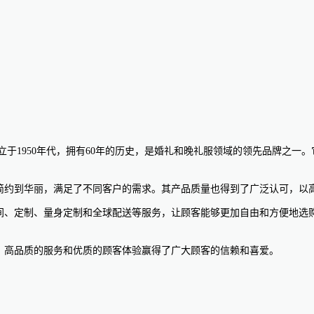
。该网站成立于1950年代，拥有60年的历史，是婚礼和晚礼服领域的领先品
到现代，从简约到华丽，满足了不同客户的需求。其产品质量也得到了广泛认可
供在线试衣间、定制、量身定制和全球配送等服务，让顾客能够更加自由和方
化的产品、高品质的服务和优质的顾客体验赢得了广大顾客的信赖和喜爱。