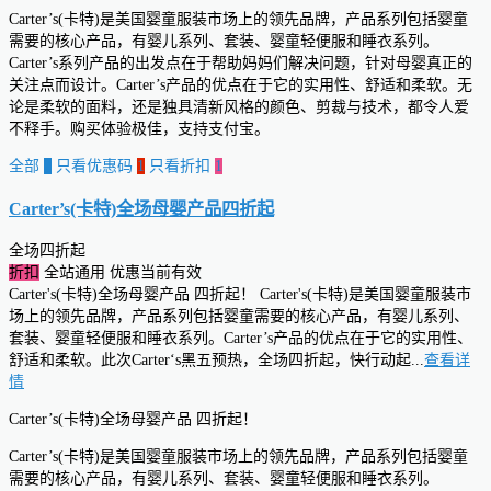
Carter’s(卡特)是美国婴童服装市场上的领先品牌，产品系列包括婴童
需要的核心产品，有婴儿系列、套装、婴童轻便服和睡衣系列。
Carter’s系列产品的出发点在于帮助妈妈们解决问题，针对母婴真正的
关注点而设计。Carter’s产品的优点在于它的实用性、舒适和柔软。无
论是柔软的面料，还是独具清新风格的颜色、剪裁与技术，都令人爱
不释手。购买体验极佳，支持支付宝。
全部
2
只看优惠码
1
只看折扣
1
Carter’s(卡特)全场母婴产品
四折起
全场四折起
折扣
全站通用
优惠当前有效
Carter's(卡特)全场母婴产品 四折起！ Carter's(卡特)是美国婴童服装市
场上的领先品牌，产品系列包括婴童需要的核心产品，有婴儿系列、
套装、婴童轻便服和睡衣系列。Carter’s产品的优点在于它的实用性、
舒适和柔软。此次Carter‘s黑五预热，全场四折起，快行动起
...
查看详
情
Carter’s(卡特)全场母婴产品 四折起！
Carter’s(卡特)是美国婴童服装市场上的领先品牌，产品系列包括婴童
需要的核心产品，有婴儿系列、套装、婴童轻便服和睡衣系列。