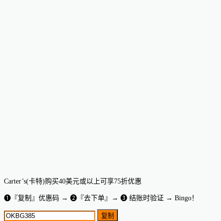
Carter’s(卡特)购买40美元或以上可享75折优惠
➊『复制』优惠码 → ➋『去下单』→ ➌ 结账时验证 → Bingo！
复制