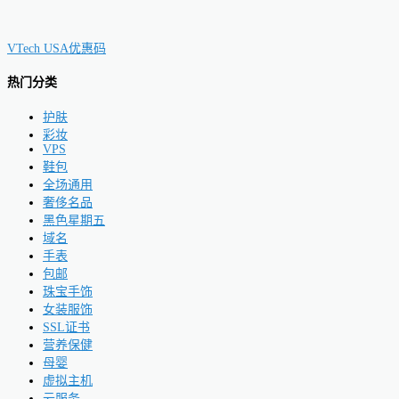
VTech USA优惠码
热门分类
护肤
彩妆
VPS
鞋包
全场通用
奢侈名品
黑色星期五
域名
手表
包邮
珠宝手饰
女装服饰
SSL证书
营养保健
母婴
虚拟主机
云服务