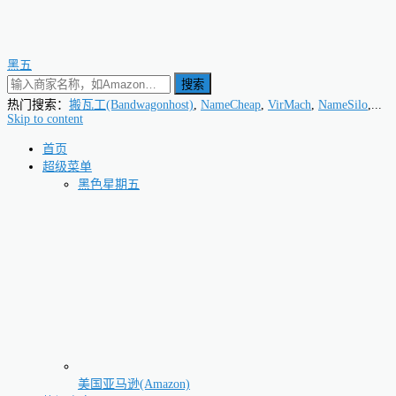
黑五
搜索
热门搜索：
搬瓦工(Bandwagonhost)
,
NameCheap
,
VirMach
,
NameSilo
,...
Skip to content
首页
超级菜单
黑色星期五
美国亚马逊(Amazon)