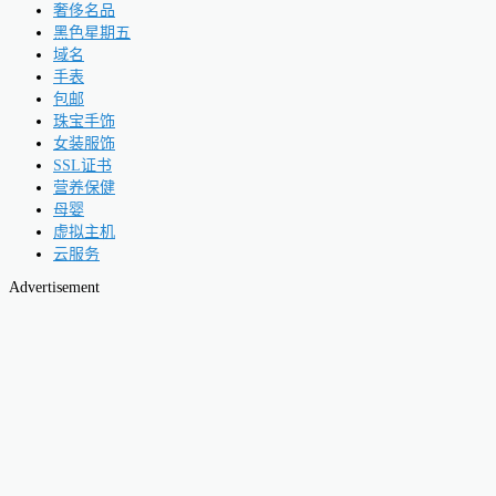
奢侈名品
黑色星期五
域名
手表
包邮
珠宝手饰
女装服饰
SSL证书
营养保健
母婴
虚拟主机
云服务
Advertisement