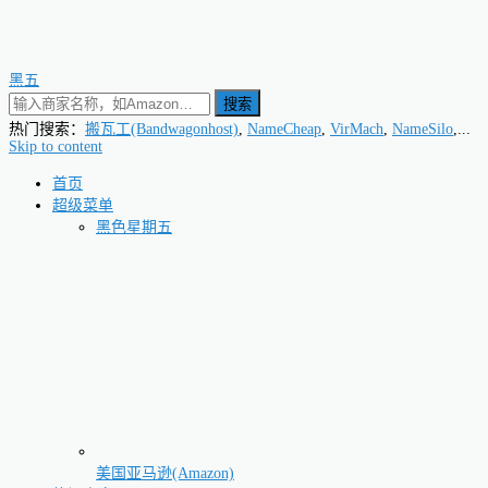
黑五
搜索
热门搜索：
搬瓦工(Bandwagonhost)
,
NameCheap
,
VirMach
,
NameSilo
,...
Skip to content
首页
超级菜单
黑色星期五
美国亚马逊(Amazon)