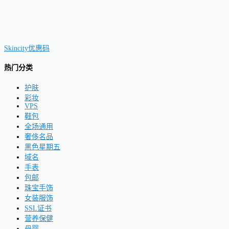
Skincity优惠码
热门分类
护肤
彩妆
VPS
鞋包
全场通用
奢侈名品
黑色星期五
域名
手表
包邮
珠宝手饰
女装服饰
SSL证书
营养保健
母婴