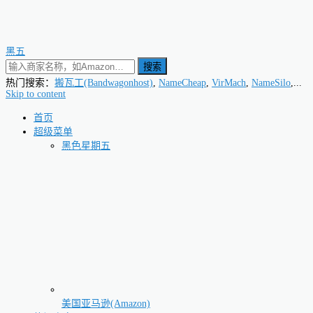
黑五
搜索
热门搜索：
搬瓦工(Bandwagonhost)
,
NameCheap
,
VirMach
,
NameSilo
,...
Skip to content
首页
超级菜单
黑色星期五
美国亚马逊(Amazon)