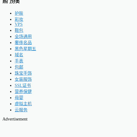
热门分类
护肤
彩妆
VPS
鞋包
全场通用
奢侈名品
黑色星期五
域名
手表
包邮
珠宝手饰
女装服饰
SSL证书
营养保健
母婴
虚拟主机
云服务
Advertisement