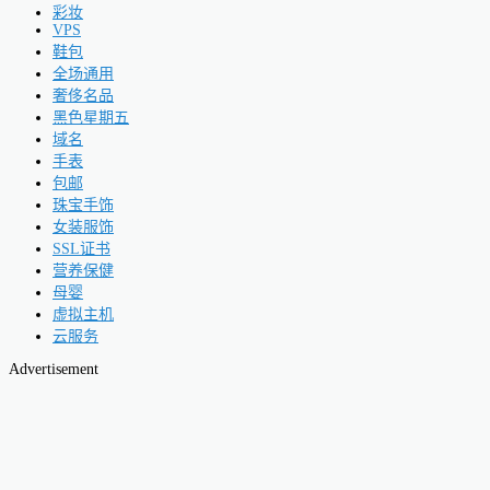
彩妆
VPS
鞋包
全场通用
奢侈名品
黑色星期五
域名
手表
包邮
珠宝手饰
女装服饰
SSL证书
营养保健
母婴
虚拟主机
云服务
Advertisement