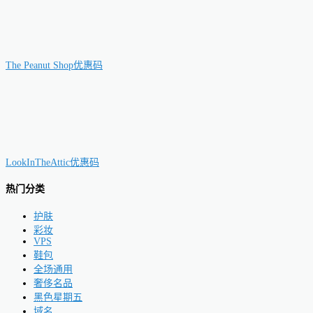
The Peanut Shop优惠码
LookInTheAttic优惠码
热门分类
护肤
彩妆
VPS
鞋包
全场通用
奢侈名品
黑色星期五
域名