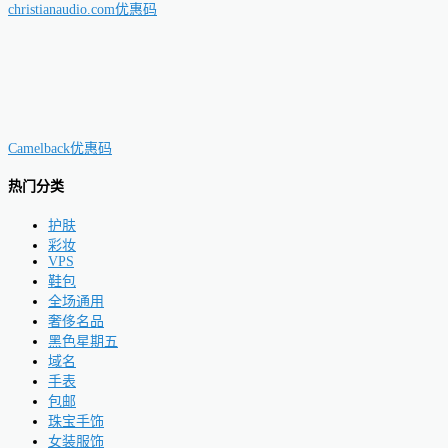
christianaudio.com优惠码
Camelback优惠码
热门分类
护肤
彩妆
VPS
鞋包
全场通用
奢侈名品
黑色星期五
域名
手表
包邮
珠宝手饰
女装服饰