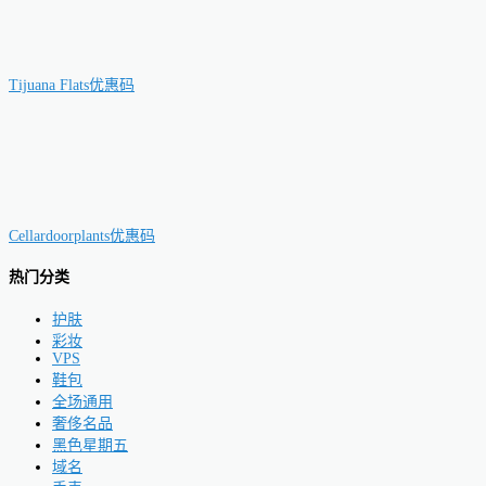
Tijuana Flats优惠码
Cellardoorplants优惠码
热门分类
护肤
彩妆
VPS
鞋包
全场通用
奢侈名品
黑色星期五
域名